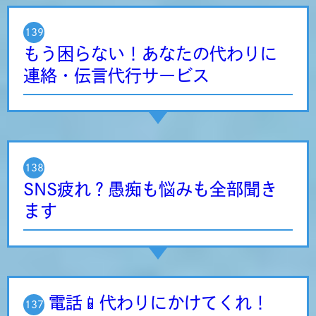
139
もう困らない！あなたの代わりに
連絡・伝言代行サービス
138
SNS疲れ？愚痴も悩みも全部聞き
ます
電話📱代わりにかけてくれ！
137