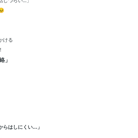
しづらい...」

かける
！
絡」
らはしにくい...」
.