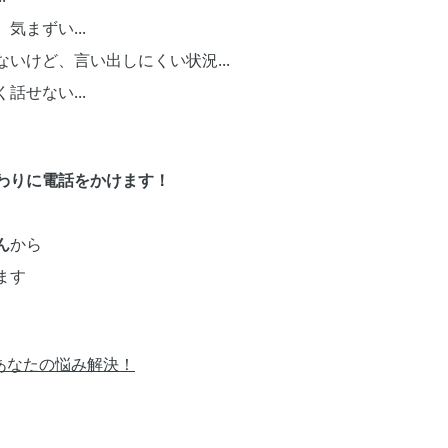
まずい...
いけど、言い出しにくい状況...
せない...
わりに電話をかけます！
ん
から
ます
あなたの悩み解決！